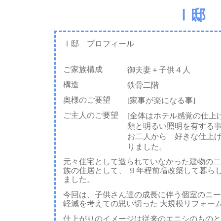
Ⅰ邸 
Ⅰ邸 プロフィール
ご家族構成
御夫妻＋子供４人
構造
鉄骨二階
奥様のご要望
[家事が楽になる事]
ご主人のご要望
[全体はホテル感覚の仕上
類と明るい照明を有する事
お二人から 好きな仕上
りました。
元々住宅として造られていなかった建物の二
族の住居として、 ９年程前増改築して暮ら
ました。
今回は、子供さん達の成長に伴う個室のニー
軽減を考えての思い切った 大規模リフォー
仕上がりのイメージは従来のエニシのものと